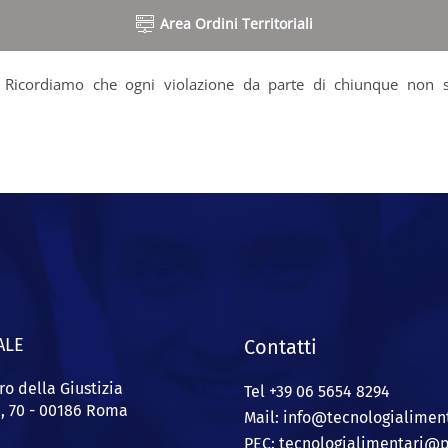
Area Ordini Territoriali
a. Ricordiamo che ogni violazione da parte di chiunque non sia
.
ALE
Contatti
ro della Giustizia
Tel +39 06 5654 8294
a, 70 - 00186 Roma
Mail: info@
tecnologialiment
PEC:
tecnologialimentari@p