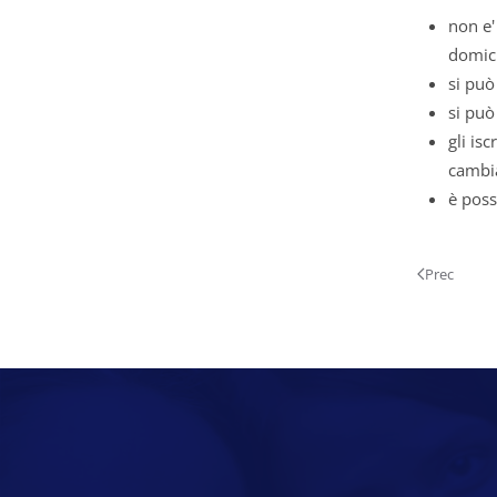
non e'
domici
si può 
si può
gli is
cambia
è poss
Prec