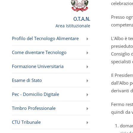
celebrazion
Presso ogni
O.T.A.N.
competenze 
Area Istituzionale
Profilo del Tecnologo Alimentare
L'Albo è te
presieduto
Come diventare Tecnologo
Consiglio 
specialisti
Formazione Universitaria
Il Presiden
Esame di Stato
dall'Albo 
derivanti 
Pec - Domicilio Digitale
Fermo resta
Timbro Professionale
quindi da v
CTU Tribunale
domand