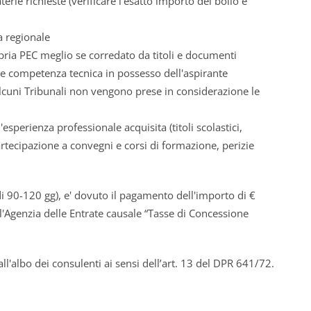
erie richieste (verificare l’esatto importo del bollo e
a regionale
pria PEC meglio se corredato da titoli e documenti
iale competenza tecnica in possesso dell'aspirante
 alcuni Tribunali non vengono prese in considerazione le
esperienza professionale acquisita (titoli scolastici,
 partecipazione a convegni e corsi di formazione, perizie
 90-120 gg), e' dovuto il pagamento dell'importo di €
ll'Agenzia delle Entrate causale “Tasse di Concessione
ll'albo dei consulenti ai sensi dell’art. 13 del DPR 641/72.