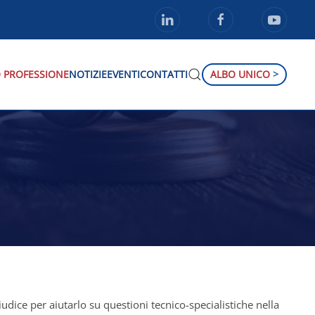
 PROFESSIONE
NOTIZIE
EVENTI
CONTATTI
ALBO UNICO
>
udice per aiutarlo su questioni tecnico-specialistiche nella