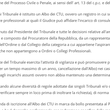
e del Processo Civile o Penale, ai sensi dell’ art. 13 del c.p.c. e dell
 Tribunale è istituito un Albo dei CTU, ovvero un registro in cui son
professionali ai quali il Giudice può affidare l'incarico di consulen
nuto dal Presidente del Tribunale e tutte le decisioni relative al
 e composto dal Procuratore della Repubblica, da un rappresentan
dell'Ordine o dal Collegio della categoria a cui appartiene l'aspi
 che non appartengono a Ordini o Collegi Professionali.
te del Tribunale esercita l'attività di vigilanza e può promuovere
per un tempo massimo di un anno, cancellazione dall'Albo) nei casi
dagli incarichi assunti ovvero non abbia mantenuto una determina
ndo alcune diversità di regole adottate dai singoli Tribunali e/o di
erificare sempre in loco prima di inoltrare la richiesta), di norm
a di iscrizione all'Albo dei CTU in marca da bollo presentata al Pr