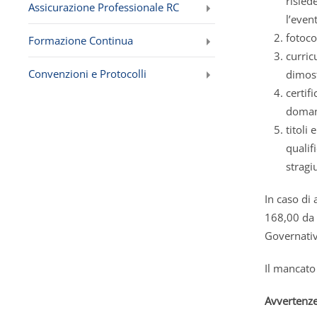
risied
Assicurazione Professionale RC
l’even
fotoco
Formazione Continua
curric
Convenzioni e Protocolli
dimost
certif
domand
titoli
qualif
stragi
In caso di
168,00 da e
Governativ
Il mancato 
Avvertenz