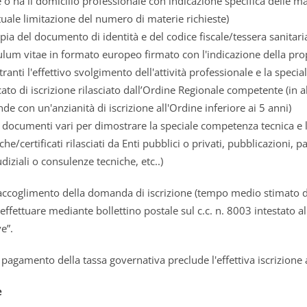
e o ha il domicilio professionale con indicazione specifica delle mat
tuale limitazione del numero di materie richieste)
pia del documento di identità e del codice fiscale/tessera sanitari
ulum vitae in formato europeo firmato con l'indicazione della pro
ranti l'effettivo svolgimento dell'attività professionale e la spec
icato di iscrizione rilasciato dall’Ordine Regionale competente (in
e con un'anzianità di iscrizione all'Ordine inferiore ai 5 anni)
 e documenti vari per dimostrare la speciale competenza tecnica e l'
iche/certificati rilasciati da Enti pubblici o privati, pubblicazioni,
udiziali o consulenze tecniche, etc..)
 accoglimento della domanda di iscrizione (tempo medio stimato di
ffettuare mediante bollettino postale sul c.c. n. 8003 intestato a
e”.
pagamento della tassa governativa preclude l'effettiva iscrizione a
e