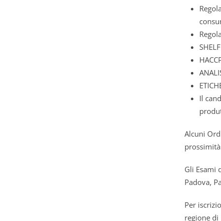
Regola
consu
Regola
SHELF 
HACCP=
ANALIS
ETICHE
Il can
produt
Alcuni Ordi
prossimità 
Gli Esami 
Padova, Pa
Per iscrizi
regione di 