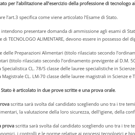
ato per l’abilitazione all’esercizio della professione di tecnologo 
are l’art.3 specifica come viene articolato l’Esame di Stato.
 intendono presentare domanda di ammissione agli esami di Stato p
e di TECNOLOGO ALIMENTARE, devono essere in possesso del dipl
e delle Preparazioni Alimentari (titolo rilasciato secondo l’ordin
tari (titolo rilasciato secondo l’ordinamento previgente al D.M. 5
 Specialistica CL. 78/S classe delle lauree specialistiche in Scienz
 Magistrale CL. LM-70 classe delle lauree magistrali in Scienze e 
Stato è articolato in due prove scritte e una prova orale
.
rova
scritta sarà svolta dal candidato scegliendo uno tra i tre tem
imentari, la valutazione della loro sicurezza, dell'igiene, della con
 prova
scritta sarà svolta dal candidato scegliendo uno tra i tre 
onomici, i controlli e le norme relative ai processi tecnologici e b