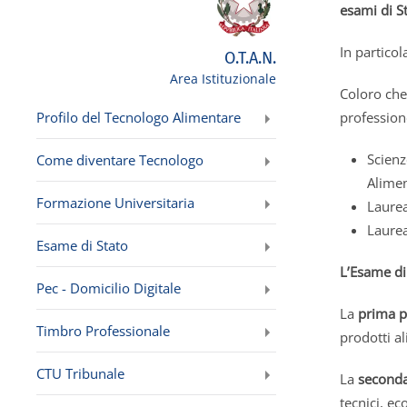
esami di St
In particol
O.T.A.N.
Area Istituzionale
Coloro che
Profilo del Tecnologo Alimentare
profession
Scienz
Come diventare Tecnologo
Alimen
Formazione Universitaria
Laurea
Laurea
Esame di Stato
L’Esame di 
Pec - Domicilio Digitale
La
prima p
Timbro Professionale
prodotti al
CTU Tribunale
La
seconda
tecnici, ec