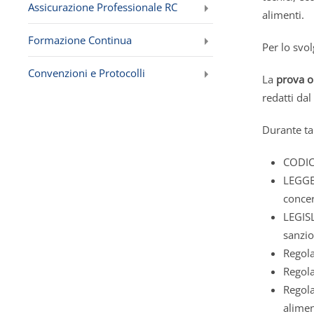
Assicurazione Professionale RC
alimenti.
Formazione Continua
Per lo svo
Convenzioni e Protocolli
La
prova o
redatti da
Durante ta
CODIC
LEGGE 
concer
LEGISL
sanzio
Regola
Regola
Regola
alimen