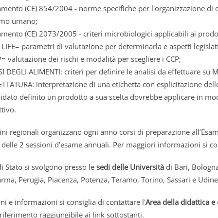
mento (CE) 854/2004 - norme specifiche per l'organizzazione di cont
mo umano;
mento (CE) 2073/2005 - criteri microbiologici applicabili ai prodot
LIFE= parametri di valutazione per determinarla e aspetti legislati
 valutazione dei rischi e modalità per scegliere i CCP;
I DEGLI ALIMENTI: criteri per definire le analisi da effettuare su MP
TTATURA: interpretazione di una etichetta con esplicitazione delle
didato definito un prodotto a sua scelta dovrebbe applicare in mod
tivo.
ni regionali organizzano ogni anno corsi di preparazione all’Esame
delle 2 sessioni d’esame annuali. Per maggiori informazioni si cons
di Stato si svolgono presso le
sedi
delle Università
di Bari, Bologna
rma, Perugia, Piacenza, Potenza, Teramo, Torino, Sassari e Udine
oni e informazioni si consiglia di contattare l'
Area della didattica e 
riferimento raggiungibile ai link sottostanti.